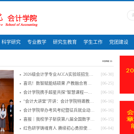
科学研究
专业教学
研究生教育
学生工作
党团建设
2026级会计学专业ACCA实验班招生简章
[06-30]
喜讯！数智赋能结硕果 产教融合育英才——
[06-25]
会计学院携手超星共探“智慧课程—智慧专业
[06-16]
“会计大讲堂”开讲：会计学院特邀教授级校
[06-16]
会计学院举办考风考纪暨征兵就业动员大会
[06-16]
喜报｜我校学子斩获第八届全国数字贸易技能
[06-15]
红色研学铸魂育人 赓续初心勇担使命——会
[06-04]