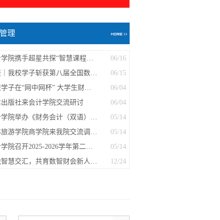
管理
会计学院携手超星共探“智慧课程—智慧...
06/16
喜报｜我校学子斩获第八届全国数字贸易...
06/15
我校学子在“网中网杯” 大学生财务决策...
06/04
信出版社来会计学院交流研讨
06/04
会计学院举办《财务会计（双语）》教学...
05/14
桂林旅游学院商学院来我院交流调研，共...
05/14
会计学院召开2025-2026学年第二学期中期...
05/14
粤陇智慧交汇，共育数智财会新人才---广...
12/24